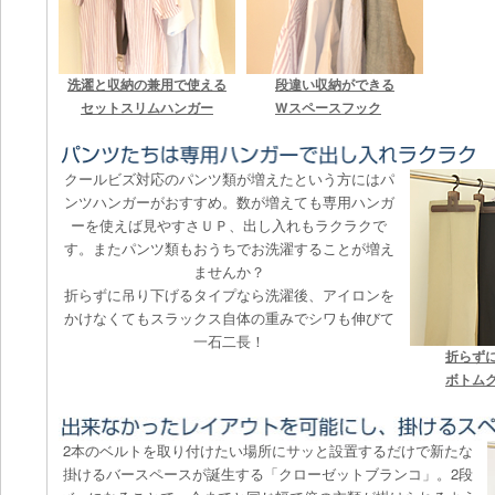
洗濯と収納の兼用で使える
段違い収納ができる
セットスリムハンガー
Wスペースフック
クールビズ対応のパンツ類が増えたという方にはパ
ンツハンガーがおすすめ。数が増えても専用ハンガ
ーを使えば見やすさＵＰ、出し入れもラクラクで
す。またパンツ類もおうちでお洗濯することが増え
ませんか？
折らずに吊り下げるタイプなら洗濯後、アイロンを
かけなくてもスラックス自体の重みでシワも伸びて
一石二長！
折らず
ボトム
2本のベルトを取り付けたい場所にサッと設置するだけで新たな
掛けるバースペースが誕生する「クローゼットブランコ」。2段